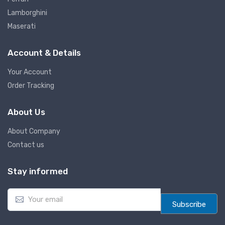
Lamborghini
Maserati
Account & Details
Your Account
Order Tracking
About Us
About Company
Contact us
Stay informed
E
m
Subscribe
a
i