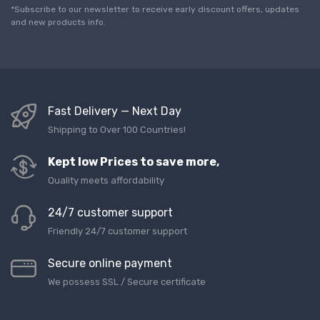
l
*Subscribe to our newsletter to receive early discount offers, updates
*
and new products info.
Fast Delivery — Next Day
Shipping to Over 100 Countries!
Kept low Prices to save more,
Quality meets affordability
24/7 customer support
Friendly 24/7 customer support
Secure online payment
We possess SSL / Secure сertificate