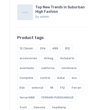
Top New Trends in Suburban
High Fashion
by
admin
Product tags
12 Cilindri
296
488
812
accessories
Airbag
Autoparts
aventador
california
centenario
Complete
control
dubai
ecu
EVo
external
f8
F12
Ferrari
ferrari488
FERRARI PUROSANGUE
front
Genuine
headlamp