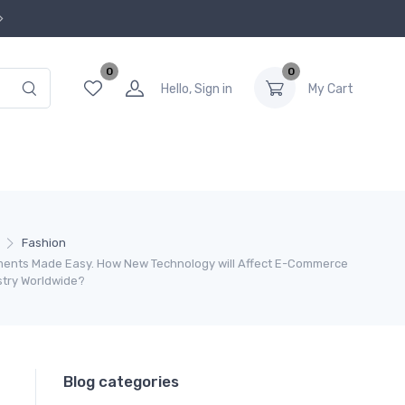
0
0
Hello, Sign in
My Cart
Fashion
ents Made Easy. How New Technology will Affect E-Commerce
stry Worldwide?
Blog categories