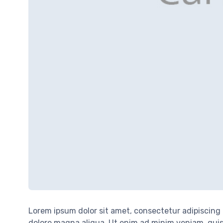
Lorem ipsum dolor sit amet, consectetur adipiscing 
dolore magna aliqua. Ut enim ad minim veniam, quis n