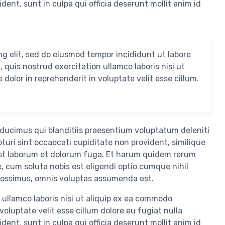
dent, sunt in culpa qui officia deserunt mollit anim id
ng elit, sed do eiusmod tempor incididunt ut labore
quis nostrud exercitation ullamco laboris nisi ut
dolor in reprehenderit in voluptate velit esse cillum.
 ducimus qui blanditiis praesentium voluptatum deleniti
turi sint occaecati cupiditate non provident, similique
d est laborum et dolorum fuga. Et harum quidem rerum
e, cum soluta nobis est eligendi optio cumque nihil
possimus, omnis voluptas assumenda est.
ullamco laboris nisi ut aliquip ex ea commodo
voluptate velit esse cillum dolore eu fugiat nulla
dent, sunt in culpa qui officia deserunt mollit anim id