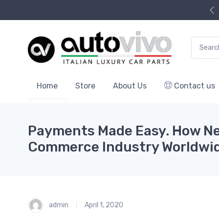
Search f
Home
Store
About Us
Contact us
Payments Made Easy. How New
Commerce Industry Worldwi
admin
April 1, 2020