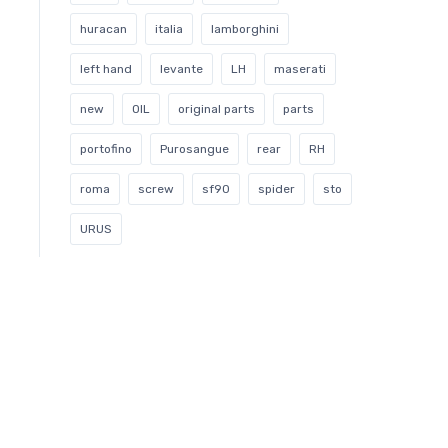
huracan
italia
lamborghini
left hand
levante
LH
maserati
new
OIL
original parts
parts
portofino
Purosangue
rear
RH
roma
screw
sf90
spider
sto
URUS