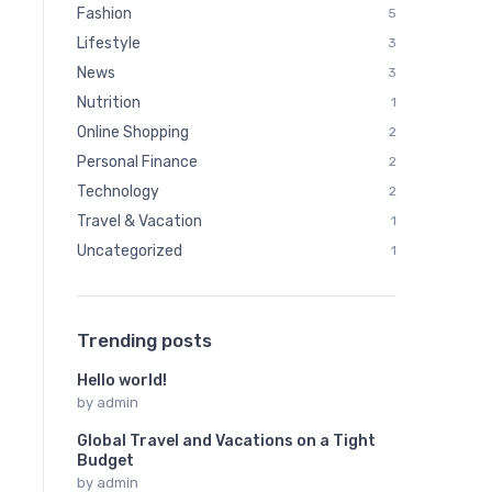
Fashion
5
Lifestyle
3
News
3
Nutrition
1
Online Shopping
2
Personal Finance
2
Technology
2
Travel & Vacation
1
Uncategorized
1
Trending posts
Hello world!
by
admin
Global Travel and Vacations on a Tight
Budget
by
admin