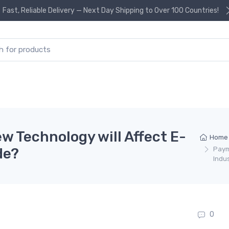
Fast, Reliable Delivery — Next Day Shipping to Over 100 Countries!
or:
 Technology will Affect E-
Home
de?
Paym
Indu
0