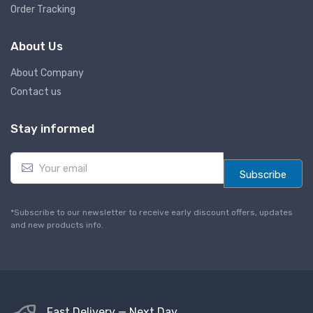
Order Tracking
About Us
About Company
Contact us
Stay informed
E
m
Subscribe
a
i
l
*Subscribe to our newsletter to receive early discount offers, updates
*
and new products info.
Fast Delivery — Next Day