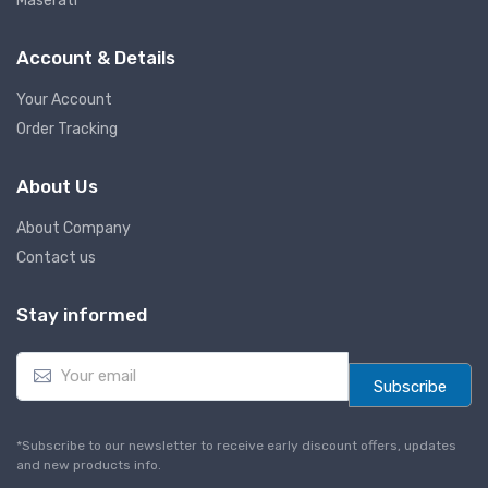
Maserati
Account & Details
Your Account
Order Tracking
About Us
About Company
Contact us
Stay informed
E
m
Subscribe
a
i
l
*Subscribe to our newsletter to receive early discount offers, updates
*
and new products info.